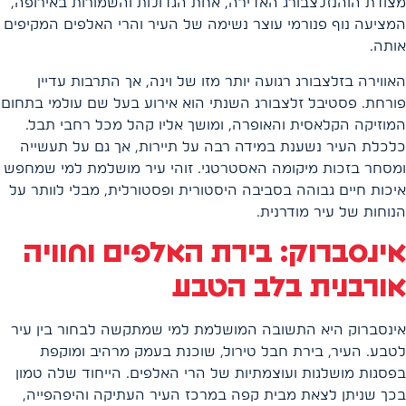
מצודת הוהנזלצבורג האדירה, אחת הגדולות והשמורות באירופה,
המציעה נוף פנורמי עוצר נשימה של העיר והרי האלפים המקיפים
אותה.
האווירה בזלצבורג רגועה יותר מזו של וינה, אך התרבות עדיין
פורחת. פסטיבל זלצבורג השנתי הוא אירוע בעל שם עולמי בתחום
המוזיקה הקלאסית והאופרה, ומושך אליו קהל מכל רחבי תבל.
כלכלת העיר נשענת במידה רבה על תיירות, אך גם על תעשייה
ומסחר בזכות מיקומה האסטרטגי. זוהי עיר מושלמת למי שמחפש
איכות חיים גבוהה בסביבה היסטורית ופסטורלית, מבלי לוותר על
הנוחות של עיר מודרנית.
אינסברוק: בירת האלפים וחוויה
אורבנית בלב הטבע
אינסברוק היא התשובה המושלמת למי שמתקשה לבחור בין עיר
לטבע. העיר, בירת חבל טירול, שוכנת בעמק מרהיב ומוקפת
בפסגות מושלגות ועוצמתיות של הרי האלפים. הייחוד שלה טמון
בכך שניתן לצאת מבית קפה במרכז העיר העתיקה והיפהפייה,