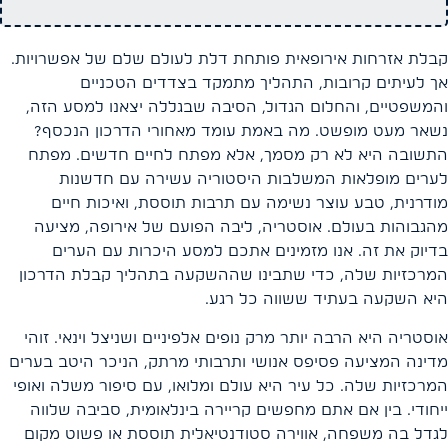
קבלת אזרחות אירופאית פותחת דלת לעולם שלם של אפשרויות.
אך לעיתים קרובות, התהליך מתמקד בצדדים הטכניים
והמשפטיים, והחלום הגדול, הסיבה שבגללה יצאנו למסע הזה,
נשאר מעט מופשט. מה באמת עומד מאחורי הדרכון הנכסף?
התשובה היא לא רק מסמך, אלא מפתח לחיים חדשים. מפתח
לערים מופלאות המשלבות היסטוריה עשירה עם חדשנות
מודרנית, טבע עוצר נשימה עם תרבות תוססת, ואיכות חיים
מהגבוהות בעולם. אוסטריה, ליבה הפועם של אירופה, מציעה
בדיוק את זה. אנו מזמינים אתכם למסע היכרות עם הערים
המרכזיות שלה, כדי שתבינו שההשקעה בתהליך קבלת הדרכון
היא השקעה בעתיד ששווה כל רגע.
אוסטריה היא הרבה יותר מרק נופים אלפיניים ושניצל וינאי. זוהי
מדינה המציעה פסיפס אנושי ותרבותי מרתק, הניכר היטב בערים
המרכזיות שלה. כל עיר היא עולם ומלואו, עם סיפור משלה ואופי
ייחודי. בין אם אתם מחפשים קריירה בינלאומית, סביבה שלווה
לגדל בה משפחה, אווירה סטודנטיאלית תוססת או פשוט מקום