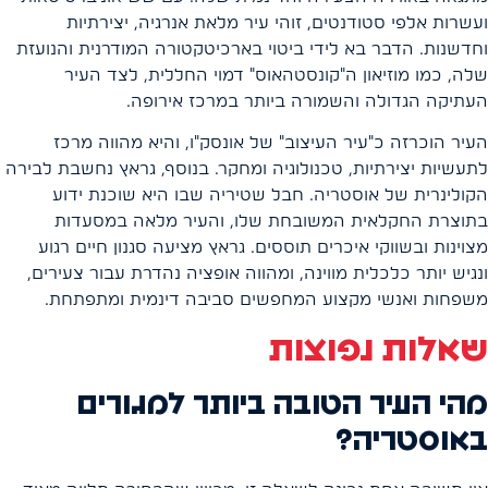
ועשרות אלפי סטודנטים, זוהי עיר מלאת אנרגיה, יצירתיות
וחדשנות. הדבר בא לידי ביטוי בארכיטקטורה המודרנית והנועזת
שלה, כמו מוזיאון ה"קונסטהאוס" דמוי החללית, לצד העיר
העתיקה הגדולה והשמורה ביותר במרכז אירופה.
העיר הוכרזה כ"עיר העיצוב" של אונסק"ו, והיא מהווה מרכז
לתעשיות יצירתיות, טכנולוגיה ומחקר. בנוסף, גראץ נחשבת לבירה
הקולינרית של אוסטריה. חבל שטיריה שבו היא שוכנת ידוע
בתוצרת החקלאית המשובחת שלו, והעיר מלאה במסעדות
מצוינות ובשווקי איכרים תוססים. גראץ מציעה סגנון חיים רגוע
ונגיש יותר כלכלית מווינה, ומהווה אופציה נהדרת עבור צעירים,
משפחות ואנשי מקצוע המחפשים סביבה דינמית ומתפתחת.
שאלות נפוצות
מהי העיר הטובה ביותר למגורים
באוסטריה?