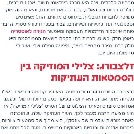
מבחינה כלכלית, וינה היא מרכז בינלאומי חשוב. ארגונים רבים,
כולל סוכנויות של האו"ם, קבעו בה את משכנם, והיא מהווה מוקד
משיכה לחברות גלובליות בתחומים מגוונים, החל מפיננסים
וטכנולוגיה ועד לתיירות ושירותים. עבור בעלי דרכון אוסטרי, הדבר
פותח אינספור הזדמנויות תעסוקה ומאפשר
הגירה לאוסטריה
באופן חלק ופשוט. תרבות בתי הקפה הוינאית המפורסמת היא
חלק בלתי נפרד מהחיים בעיר, ומציעה מפלט שליו ואיכותי
מהמולת היום יום.
זלצבורג: צלילי המוזיקה בין
הסמטאות העתיקות
זלצבורג, השוכנת על גבול גרמניה, היא עיר קסומה שנראית כאילו
נלקחה מתוך אגדה. היא ידועה בעיקר כמקום הולדתו של וולפגנג
אמדאוס מוצרט וכאתר הצילומים של הסרט "צלילי המוזיקה", אך
היא מציעה הרבה מעבר לכך. העיר העתיקה שלה, שהוכרזה
כאתר מורשת עולמית של אונסק"ו, היא מבוך של סמטאות ציוריות,
כיכרות אלגנטיות וכנסיות בארוקיות מרשימות. מעל הכל מתנשאת