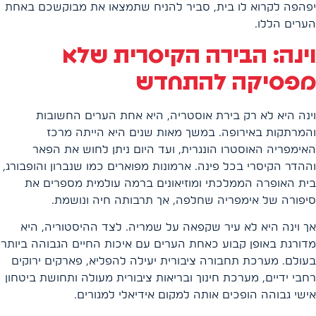
יפהפה לקרוא לו בית, סביר להניח שתמצאו את מבוקשכם באחת
הערים הללו.
וינה: הבירה הקיסרית שלא
מפסיקה להתחדש
וינה היא לא רק בירת אוסטריה, היא אחת הערים החשובות
והמרתקות באירופה. במשך מאות שנים היא הייתה מרכז
האימפריה האוסטרו הונגרית, ועד היום ניתן לחוש את הפאר
וההדר הקיסרי בכל פינה. ארמונות מפוארים כמו שנברון והופבורג,
בית האופרה הממלכתי ומוזיאונים ברמה עולמית מספרים את
סיפורה של אימפריה שחלפה, אך תרבותה חיה ונושמת.
אך וינה היא לא עיר שקפאה על שמריה. לצד ההיסטוריה, היא
מדורגת באופן קבוע כאחת הערים עם איכות החיים הגבוהה ביותר
בעולם. מערכת תחבורה ציבורית יעילה להפליא, פארקים ירוקים
רחבי ידיים, מערכת חינוך ובריאות ציבורית מעולה ותחושת ביטחון
אישי גבוהה הופכים אותה למקום אידיאלי למגורים.