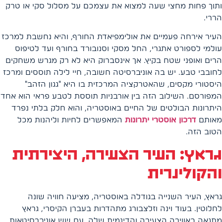
ותוך פחות מחצי שעה למצוא את עצמכם על מסלול סקי או טרק
הררי.
העיר אירחה פעמיים את אולימפיאדת החורף, והיא נחשבת למרכז
עולמי לספורט אתגרי, החל מסקי וסנובורד בחורף ועד לטיפוס
הרים ואופני שטח בקיץ. אך אינסברוק היא לא רק מגרש משחקים
לחובבי טבע. יש בה אוניברסיטה חשובה, חיי לילה תוססים ומרכז
היסטורי מקסים, שהאטרקציה המרכזית בו היא "גגון הזהב"
המפורסם. השילוב הזה בין אורבניות תוססת לטבע פראי הוא אחד
היתרונות הבולטים של החיים באוסטריה, והוא חלק בלתי נפרד
מאותם
דרכון אוסטרי יתרונות
המאפשרים לחיות וליהנות מכל
הטוב הזה.
גראץ: העיר הצעירה, היצירתית
והקולינרית
גראץ, העיר השנייה בגודלה באוסטריה, מציעה חוויה שונה
לחלוטין. בעוד וינה וזלצבורג מתהדרות בעברן הקיסרי, גראץ
מתגאה באווירה הצעירה והדינמית שלה. עם שש אוניברסיטאות