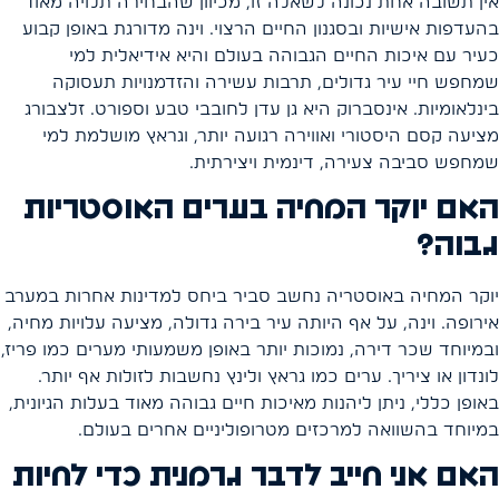
אין תשובה אחת נכונה לשאלה זו, מכיוון שהבחירה תלויה מאוד
בהעדפות אישיות ובסגנון החיים הרצוי. וינה מדורגת באופן קבוע
כעיר עם איכות החיים הגבוהה בעולם והיא אידיאלית למי
שמחפש חיי עיר גדולים, תרבות עשירה והזדמנויות תעסוקה
בינלאומיות. אינסברוק היא גן עדן לחובבי טבע וספורט. זלצבורג
מציעה קסם היסטורי ואווירה רגועה יותר, וגראץ מושלמת למי
שמחפש סביבה צעירה, דינמית ויצירתית.
האם יוקר המחיה בערים האוסטריות
גבוה?
יוקר המחיה באוסטריה נחשב סביר ביחס למדינות אחרות במערב
אירופה. וינה, על אף היותה עיר בירה גדולה, מציעה עלויות מחיה,
ובמיוחד שכר דירה, נמוכות יותר באופן משמעותי מערים כמו פריז,
לונדון או ציריך. ערים כמו גראץ ולינץ נחשבות לזולות אף יותר.
באופן כללי, ניתן ליהנות מאיכות חיים גבוהה מאוד בעלות הגיונית,
במיוחד בהשוואה למרכזים מטרופוליניים אחרים בעולם.
האם אני חייב לדבר גרמנית כדי לחיות